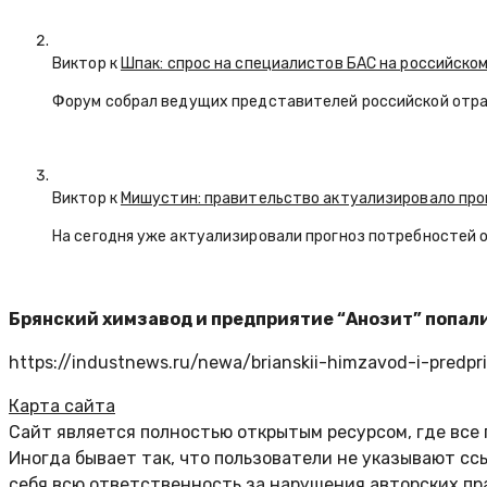
Виктор к
Шпак: спрос на специалистов БАС на российском
Форум собрал ведущих представителей российской отр
Виктор к
Мишустин: правительство актуализировало про
На сегодня уже актуализировали прогноз потребностей 
Брянский химзавод и предприятие “Анозит” попал
https://industnews.ru/newa/brianskii-himzavod-i-predprii
Карта сайта
Сайт является полностью открытым ресурсом, где все
Иногда бывает так, что пользователи не указывают с
себя всю ответственность за нарушения авторских пр