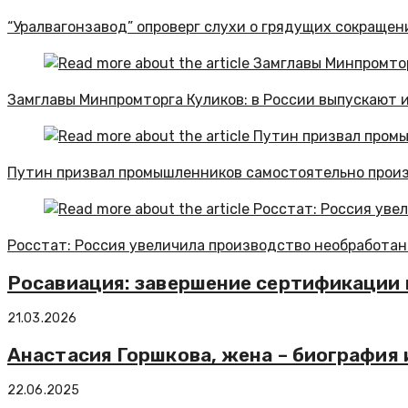
“Уралвагонзавод” опроверг слухи о грядущих сокраще
Замглавы Минпромторга Куликов: в России выпускают
Путин призвал промышленников самостоятельно прои
Росстат: Россия увеличила производство необработанн
Росавиация: завершение сертификации 
21.03.2026
Анастасия Горшкова, жена – биография 
22.06.2025