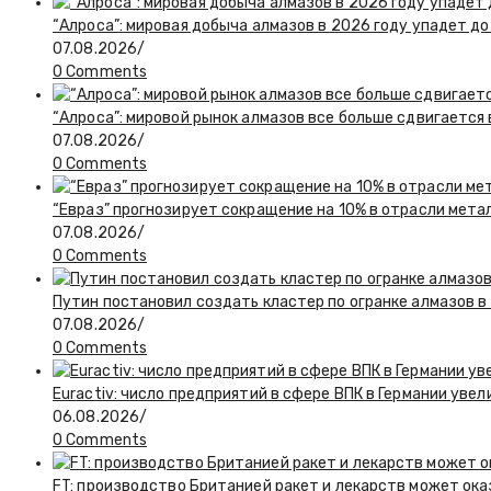
“Алроса”: мировая добыча алмазов в 2026 году упадет до
07.08.2026
/
0 Comments
“Алроса”: мировой рынок алмазов все больше сдвигается
07.08.2026
/
0 Comments
“Евраз” прогнозирует сокращение на 10% в отрасли мета
07.08.2026
/
0 Comments
Путин постановил создать кластер по огранке алмазов в
07.08.2026
/
0 Comments
Euractiv: число предприятий в сфере ВПК в Германии увел
06.08.2026
/
0 Comments
FT: производство Британией ракет и лекарств может ока