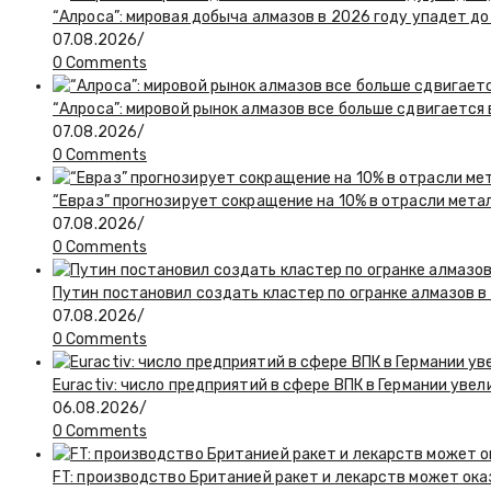
“Алроса”: мировая добыча алмазов в 2026 году упадет до
07.08.2026
/
0 Comments
“Алроса”: мировой рынок алмазов все больше сдвигается
07.08.2026
/
0 Comments
“Евраз” прогнозирует сокращение на 10% в отрасли мета
07.08.2026
/
0 Comments
Путин постановил создать кластер по огранке алмазов в
07.08.2026
/
0 Comments
Euractiv: число предприятий в сфере ВПК в Германии увел
06.08.2026
/
0 Comments
FT: производство Британией ракет и лекарств может ока