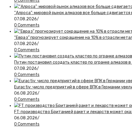
0 Comments
“Алроса”: мировой рынок алмазов все больше сдвигается
07.08.2026
/
0 Comments
“Евраз” прогнозирует сокращение на 10% в отрасли мета
07.08.2026
/
0 Comments
Путин постановил создать кластер по огранке алмазов в
07.08.2026
/
0 Comments
Euractiv: число предприятий в сфере ВПК в Германии увел
06.08.2026
/
0 Comments
FT: производство Британией ракет и лекарств может ока
06.08.2026
/
0 Comments