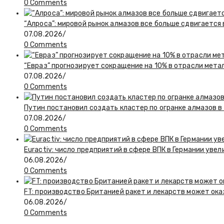
0 Comments
“Алроса”: мировой рынок алмазов все больше сдвигается
07.08.2026
/
0 Comments
“Евраз” прогнозирует сокращение на 10% в отрасли мета
07.08.2026
/
0 Comments
Путин постановил создать кластер по огранке алмазов в
07.08.2026
/
0 Comments
Euractiv: число предприятий в сфере ВПК в Германии увел
06.08.2026
/
0 Comments
FT: производство Британией ракет и лекарств может ока
06.08.2026
/
0 Comments