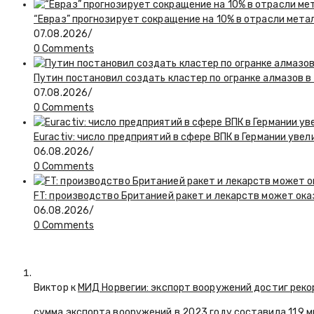
“Евраз” прогнозирует сокращение на 10% в отрасли мета
07.08.2026
/
0 Comments
Путин постановил создать кластер по огранке алмазов в
07.08.2026
/
0 Comments
Euractiv: число предприятий в сфере ВПК в Германии увел
06.08.2026
/
0 Comments
FT: производство Британией ракет и лекарств может ока
06.08.2026
/
0 Comments
Виктор к
МИД Норвегии: экспорт вооружений достиг реко
сумма экспорта вооружений в 2023 году составила 11,9 