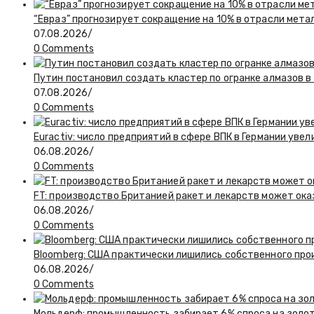
“Евраз” прогнозирует сокращение на 10% в отрасли мета
07.08.2026
/
0 Comments
Путин постановил создать кластер по огранке алмазов в
07.08.2026
/
0 Comments
Euractiv: число предприятий в сфере ВПК в Германии увел
06.08.2026
/
0 Comments
FT: производство Британией ракет и лекарств может ока
06.08.2026
/
0 Comments
Bloomberg: США практически лишились собственного пр
06.08.2026
/
0 Comments
Мольдерф: промышленность забирает 6% спроса на золот