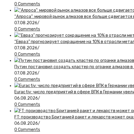
0 Comments
“Алроса”: мировой рынок алмазов все больше сдвигается
07.08.2026
/
0 Comments
“Евраз” прогнозирует сокращение на 10% в отрасли мета
07.08.2026
/
0 Comments
Путин постановил создать кластер по огранке алмазов в
07.08.2026
/
0 Comments
Euractiv: число предприятий в сфере ВПК в Германии увел
06.08.2026
/
0 Comments
FT: производство Британией ракет и лекарств может ока
06.08.2026
/
0 Comments