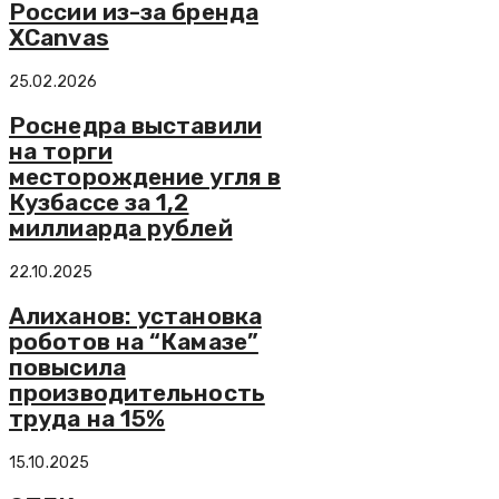
России из-за бренда
XСanvas
25.02.2026
Роснедра выставили
на торги
месторождение угля в
Кузбассе за 1,2
миллиарда рублей
22.10.2025
Алиханов: установка
роботов на “Камазе”
повысила
производительность
труда на 15%
15.10.2025