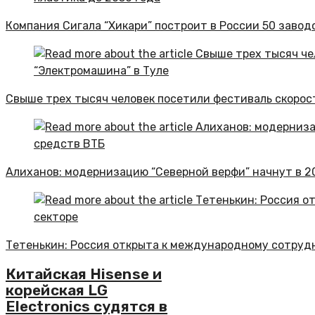
Компания Сигала “Хикари” построит в России 50 завод
Свыше трех тысяч человек посетили фестиваль скорост
Алиханов: модернизацию “Северной верфи” начнут в 20
Тетенькин: Россия открыта к международному сотруд
Китайская Hisense и
корейская LG
Electronics судятся в