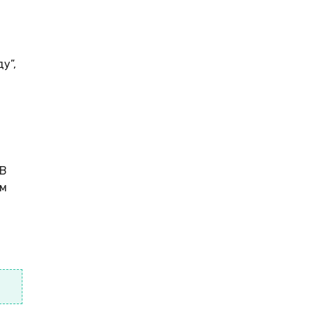
у”,
 В
ым