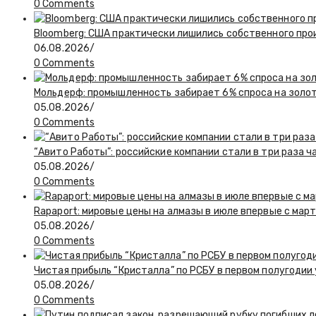
0 Comments
Bloomberg: США практически лишились собственного пр
06.08.2026
/
0 Comments
Мольдерф: промышленность забирает 6% спроса на золот
05.08.2026
/
0 Comments
“Авито Работы”: российские компании стали в три раза 
05.08.2026
/
0 Comments
Rapaport: мировые цены на алмазы в июле впервые с март
05.08.2026
/
0 Comments
Чистая прибыль “Кристалла” по РСБУ в первом полугодии
05.08.2026
/
0 Comments