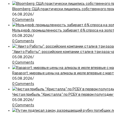
Bloomberg: США практически лишились собственного пр
06.08.2026
/
0 Comments
Мольдерф: промышленность забирает 6% спроса на золот
05.08.2026
/
0 Comments
“Авито Работы”: российские компании стали в три раза 
05.08.2026
/
0 Comments
Rapaport: мировые цены на алмазы в июле впервые с март
05.08.2026
/
0 Comments
Чистая прибыль “Кристалла” по РСБУ в первом полугодии
05.08.2026
/
0 Comments