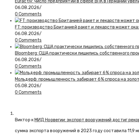
Euractiv: число предприятий в сфере ВПК в Германии увел
06.08.2026
/
0 Comments
FT: производство Британией ракет и лекарств может ока
06.08.2026
/
0 Comments
Bloomberg: США практически лишились собственного пр
06.08.2026
/
0 Comments
Мольдерф: промышленность забирает 6% спроса на золот
05.08.2026
/
0 Comments
Виктор к
МИД Норвегии: экспорт вооружений достиг реко
сумма экспорта вооружений в 2023 году составила 11,9 