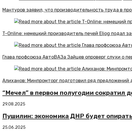
Мантуров заявил, что производительность труда в п
T-Online: немецкий производитель печей Eliog подал з
Глава профсоюза АвтоВАЗа Зайцев опроверг слухи о пе
Алиханов: Минпромторг подготовил ряд предложений 
“Мечел” в первом полугодии сократил до
29.08.2025
Пушилин: экономика ДНР будет опирать
25.06.2025