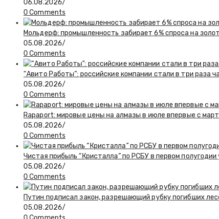
06.08.2026
/
0 Comments
Мольдерф: промышленность забирает 6% спроса на золот
05.08.2026
/
0 Comments
“Авито Работы”: российские компании стали в три раза 
05.08.2026
/
0 Comments
Rapaport: мировые цены на алмазы в июле впервые с март
05.08.2026
/
0 Comments
Чистая прибыль “Кристалла” по РСБУ в первом полугодии
05.08.2026
/
0 Comments
Путин подписал закон, разрешающий рубку погибших лес
05.08.2026
/
0 Comments