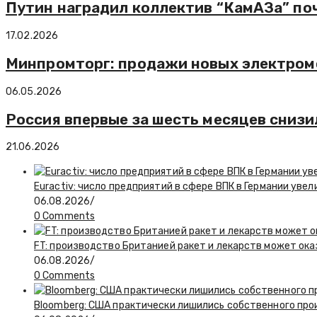
Путин наградил коллектив “КамАЗа” поч
17.02.2026
Минпромторг: продажи новых электромо
06.05.2026
Россия впервые за шесть месяцев сниз
21.06.2026
Euractiv: число предприятий в сфере ВПК в Германии увел
06.08.2026
/
0 Comments
FT: производство Британией ракет и лекарств может ока
06.08.2026
/
0 Comments
Bloomberg: США практически лишились собственного пр