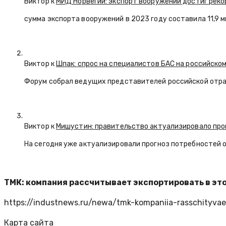
Виктор к
МИД Норвегии: экспорт вооружений достиг реко
сумма экспорта вооружений в 2023 году составила 11,9 
Виктор к
Шпак: спрос на специалистов БАС на российском
Форум собрал ведущих представителей российской отр
Виктор к
Мишустин: правительство актуализировало про
На сегодня уже актуализировали прогноз потребностей 
ТМК: компания рассчитывает экспортировать в это
https://industnews.ru/newa/tmk-kompaniia-rasschityvae
Карта сайта