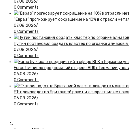
07.08.2026
/
0 Comments
“Евраз” прогнозирует сокращение на 10% в отрасли мета
07.08.2026
/
0 Comments
Путин постановил создать кластер по огранке алмазов в
07.08.2026
/
0 Comments
Euractiv: число предприятий в сфере ВПК в Германии увел
06.08.2026
/
0 Comments
FT: производство Британией ракет и лекарств может ока
06.08.2026
/
0 Comments