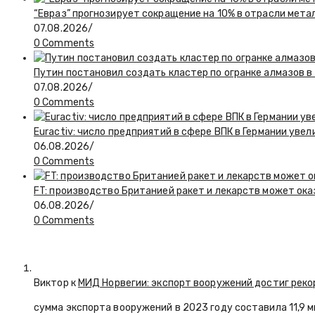
“Евраз” прогнозирует сокращение на 10% в отрасли мета
07.08.2026
/
0 Comments
Путин постановил создать кластер по огранке алмазов в
07.08.2026
/
0 Comments
Euractiv: число предприятий в сфере ВПК в Германии увел
06.08.2026
/
0 Comments
FT: производство Британией ракет и лекарств может ока
06.08.2026
/
0 Comments
Виктор к
МИД Норвегии: экспорт вооружений достиг реко
сумма экспорта вооружений в 2023 году составила 11,9 