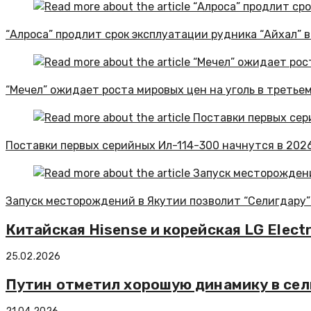
“Алроса” продлит срок эксплуатации рудника “Айхал” в
“Мечел” ожидает роста мировых цен на уголь в третье
Поставки первых серийных Ил-114-300 начнутся в 202
Запуск месторождений в Якутии позволит “Селигдару”
Китайская Hisense и корейская LG Elect
25.02.2026
Путин отметил хорошую динамику в сел