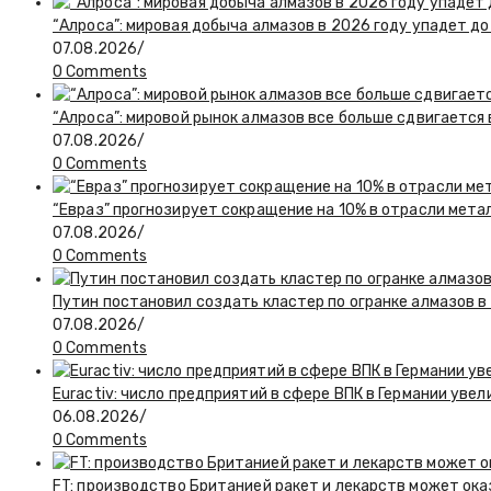
“Алроса”: мировая добыча алмазов в 2026 году упадет до
07.08.2026
/
0 Comments
“Алроса”: мировой рынок алмазов все больше сдвигается
07.08.2026
/
0 Comments
“Евраз” прогнозирует сокращение на 10% в отрасли мета
07.08.2026
/
0 Comments
Путин постановил создать кластер по огранке алмазов в
07.08.2026
/
0 Comments
Euractiv: число предприятий в сфере ВПК в Германии увел
06.08.2026
/
0 Comments
FT: производство Британией ракет и лекарств может ока