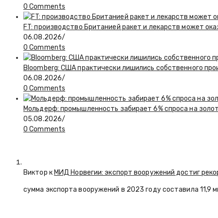
0 Comments
FT: производство Британией ракет и лекарств может ока
06.08.2026
/
0 Comments
Bloomberg: США практически лишились собственного пр
06.08.2026
/
0 Comments
Мольдерф: промышленность забирает 6% спроса на золот
05.08.2026
/
0 Comments
Виктор к
МИД Норвегии: экспорт вооружений достиг реко
сумма экспорта вооружений в 2023 году составила 11,9 