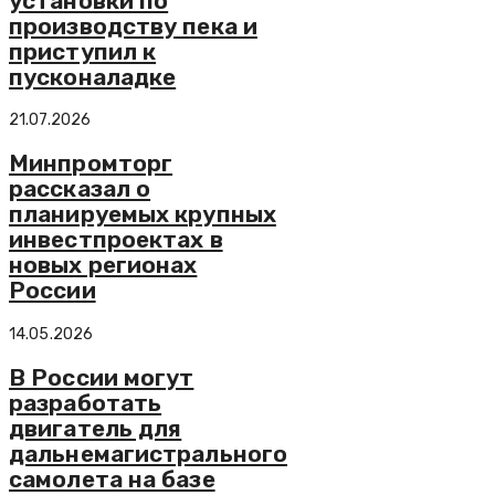
установки по
производству пека и
приступил к
пусконаладке
21.07.2026
Минпромторг
рассказал о
планируемых крупных
инвестпроектах в
новых регионах
России
14.05.2026
В России могут
разработать
двигатель для
дальнемагистрального
самолета на базе