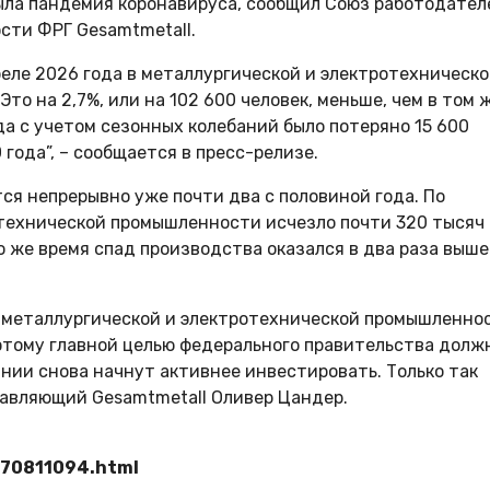
была пандемия коронавируса, сообщил Союз работодател
сти ФРГ Gesamtmetall.
еле 2026 года в металлургической и электротехническ
то на 2,7%, или на 102 600 человек, меньше, чем в том 
да с учетом сезонных колебаний было потеряно 15 600
 года”, – сообщается в пресс-релизе.
ся непрерывно уже почти два с половиной года. По
отехнической промышленности исчезло почти 320 тысяч
о же время спад производства оказался в два раза выше
в металлургической и электротехнической промышленно
оэтому главной целью федерального правительства долж
ании снова начнут активнее инвестировать. Только так
равляющий Gesamtmetall Оливер Цандер.
870811094.html