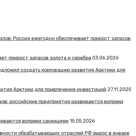
ет прирост запасов золота и серебра
03.06.2026
вития Арктики для привлечения инвестиций
27.11.2025
звиваются вопреки санкициям
15.05.2026