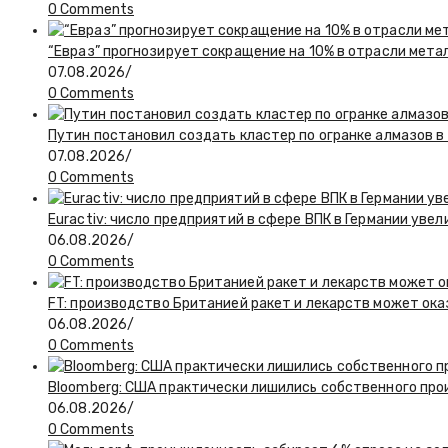
0 Comments
“Евраз” прогнозирует сокращение на 10% в отрасли мета
07.08.2026
/
0 Comments
Путин постановил создать кластер по огранке алмазов в
07.08.2026
/
0 Comments
Euractiv: число предприятий в сфере ВПК в Германии увел
06.08.2026
/
0 Comments
FT: производство Британией ракет и лекарств может ока
06.08.2026
/
0 Comments
Bloomberg: США практически лишились собственного пр
06.08.2026
/
0 Comments