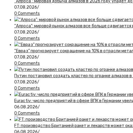
“Алроса”: мировая добыча алмазов в 2026 году упадет до
07.08.2026
/
0 Comments
“Алроса”: мировой рынок алмазов все больше сдвигается
07.08.2026
/
0 Comments
“Евраз” прогнозирует сокращение на 10% в отрасли мета
07.08.2026
/
0 Comments
Путин постановил создать кластер по огранке алмазов в
07.08.2026
/
0 Comments
Euractiv: число предприятий в сфере ВПК в Германии увел
06.08.2026
/
0 Comments
FT: производство Британией ракет и лекарств может ока
06.08.2026
/