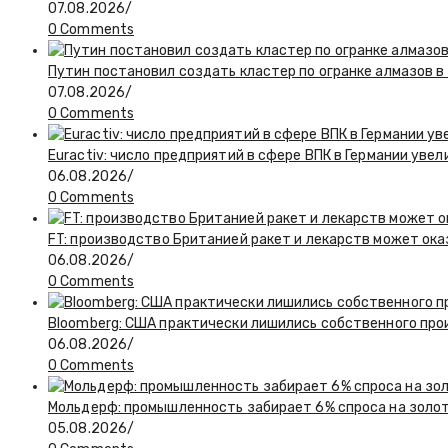
07.08.2026
/
0 Comments
Путин постановил создать кластер по огранке алмазов в
07.08.2026
/
0 Comments
Euractiv: число предприятий в сфере ВПК в Германии увел
06.08.2026
/
0 Comments
FT: производство Британией ракет и лекарств может ока
06.08.2026
/
0 Comments
Bloomberg: США практически лишились собственного пр
06.08.2026
/
0 Comments
Мольдерф: промышленность забирает 6% спроса на золот
05.08.2026
/