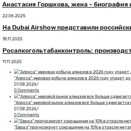
Анастасия Горшкова, жена – биография 
22.06.2025
На Dubai Airshow представили российск
18.11.2025
Росалкогольтабакконтроль: производств
11.11.2025
“Алроса”: мировая добыча алмазов в 2026 году упадет до
07.08.2026
/
0 Comments
“Алроса”: мировой рынок алмазов все больше сдвигается
07.08.2026
/
0 Comments
“Евраз” прогнозирует сокращение на 10% в отрасли мета