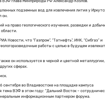
на ВЭФ глава Минприроды РФ Александр Козлов.
шленных подземных вод для извлечения лития у Иркутс
л он.
й на право геологического изучения, разведки и добыч
 области.
А Новости, что “Газпром”, “Татнефть”, ИНК, “Сибгаз” и
геологоразведочные работы с целью в будущем извлека
акже он используется в черной и цветной металлургии,
других сферах.
мск.
6 сентября во Владивостоке на площадке кампуса
я тема ВЭФ в этом году: “Дальний Восток – сотрудниче
генеральным информационным партнером форума.