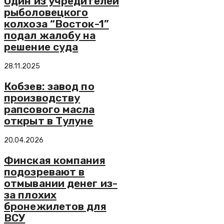
Один из учредителей
рыболовецкого
колхоза “Восток-1”
подал жалобу на
решение суда
28.11.2025
Кобзев: завод по
производству
рапсового масла
открыт в Тулуне
20.04.2026
Финская компания
подозревают в
отмывании денег из-
за плохих
бронежилетов для
ВСУ