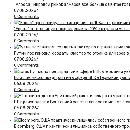
“Алроса”: мировой рынок алмазов все больше сдвигается
07.08.2026
/
0 Comments
“Евраз” прогнозирует сокращение на 10% в отрасли мета
07.08.2026
/
0 Comments
Путин постановил создать кластер по огранке алмазов в
07.08.2026
/
0 Comments
Euractiv: число предприятий в сфере ВПК в Германии увел
06.08.2026
/
0 Comments
FT: производство Британией ракет и лекарств может ока
06.08.2026
/
0 Comments
Bloomberg: США практически лишились собственного пр