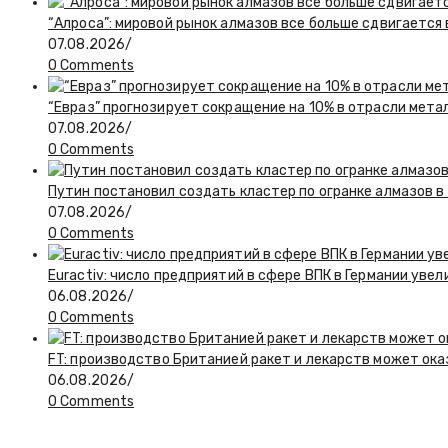
“Алроса”: мировой рынок алмазов все больше сдвигается
07.08.2026
/
0 Comments
“Евраз” прогнозирует сокращение на 10% в отрасли мета
07.08.2026
/
0 Comments
Путин постановил создать кластер по огранке алмазов в
07.08.2026
/
0 Comments
Euractiv: число предприятий в сфере ВПК в Германии увел
06.08.2026
/
0 Comments
FT: производство Британией ракет и лекарств может ока
06.08.2026
/
0 Comments