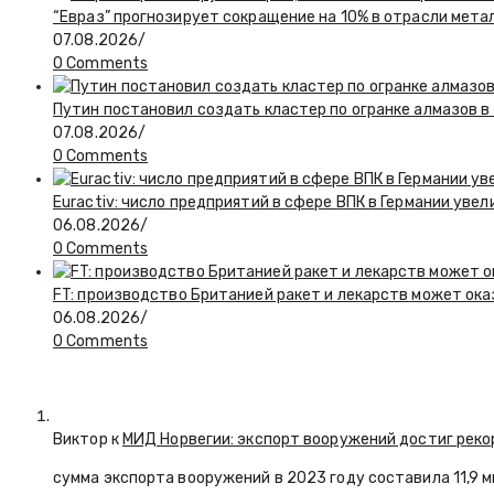
“Евраз” прогнозирует сокращение на 10% в отрасли мета
07.08.2026
/
0 Comments
Путин постановил создать кластер по огранке алмазов в
07.08.2026
/
0 Comments
Euractiv: число предприятий в сфере ВПК в Германии увел
06.08.2026
/
0 Comments
FT: производство Британией ракет и лекарств может ока
06.08.2026
/
0 Comments
Виктор к
МИД Норвегии: экспорт вооружений достиг реко
сумма экспорта вооружений в 2023 году составила 11,9 