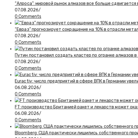
“Алроса”: мировой рынок алмазов все больше сдвигается
07.08.2026
/
0 Comments
“Евраз” прогнозирует сокращение на 10% в отрасли мета
07.08.2026
/
0 Comments
Путин постановил создать кластер по огранке алмазов в
07.08.2026
/
0 Comments
Euractiv: число предприятий в сфере ВПК в Германии увел
06.08.2026
/
0 Comments
FT: производство Британией ракет и лекарств может ока
06.08.2026
/
0 Comments
Bloomberg: США практически лишились собственного пр