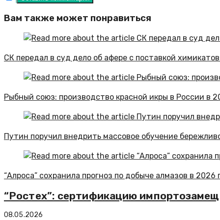
Вам также может понравиться
СК передал в суд дело об афере с поставкой химикато
Рыбный союз: производство красной икры в России в 2
Путин поручил внедрить массовое обучение бережлив
“Алроса” сохранила прогноз по добыче алмазов в 2026 
“Ростех”: сертификацию импортозамеще
08.05.2026