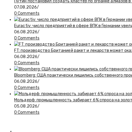
Путин постановил создать кластер по огранке алмазов в
07.08.2026
/
0 Comments
Euractiv: число предприятий в сфере ВПК в Германии увел
06.08.2026
/
0 Comments
FT: производство Британией ракет и лекарств может ока
06.08.2026
/
0 Comments
Bloomberg: США практически лишились собственного пр
06.08.2026
/
0 Comments
Мольдерф: промышленность забирает 6% спроса на золот
05.08.2026
/
0 Comments