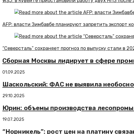
WSJ: в Кувейте приостановили работу двух НПЗ после 
AFP: власти Зимбавбе планируют запретить экспорт к
“Северсталь” сохраняет прогноз по выпуску стали в 20
Сборная Москвы лидирует в сфере про
01.09.2025
Шаскольский: ФАС не выявила необосно
29.10.2025
Юрин: объемы производства лесопромыш
19.07.2025
“Норникель”: рост цен на платину связ