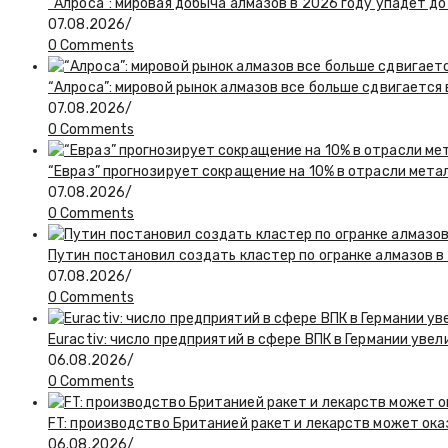
“Алроса”: мировая добыча алмазов в 2026 году упадет до
07.08.2026
/
0 Comments
“Алроса”: мировой рынок алмазов все больше сдвигается
07.08.2026
/
0 Comments
“Евраз” прогнозирует сокращение на 10% в отрасли мета
07.08.2026
/
0 Comments
Путин постановил создать кластер по огранке алмазов в
07.08.2026
/
0 Comments
Euractiv: число предприятий в сфере ВПК в Германии увел
06.08.2026
/
0 Comments
FT: производство Британией ракет и лекарств может ока
06.08.2026
/