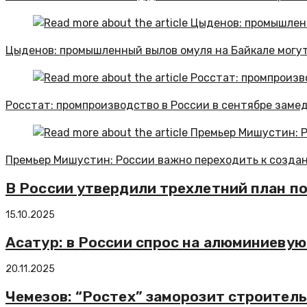
Цыденов: промышленный вылов омуля на Байкале могут
Росстат: промпроизводство в России в сентябре замед
Премьер Мишустин: России важно переходить к созда
В России утвердили трехлетний план п
15.10.2025
Асатур: в России спрос на алюминиевую
20.11.2025
Чемезов: “Ростех” заморозит строител