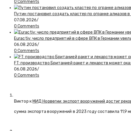
0 Comments
Путин постановил создать кластер по огранке алмазов в
07.08.2026
/
0 Comments
Euractiv: число предприятий в сфере ВПК в Германии увел
06.08.2026
/
0 Comments
FT: производство Британией ракет и лекарств может ока
06.08.2026
/
0 Comments
Виктор к
МИД Норвегии: экспорт вооружений достиг реко
сумма экспорта вооружений в 2023 году составила 11,9 