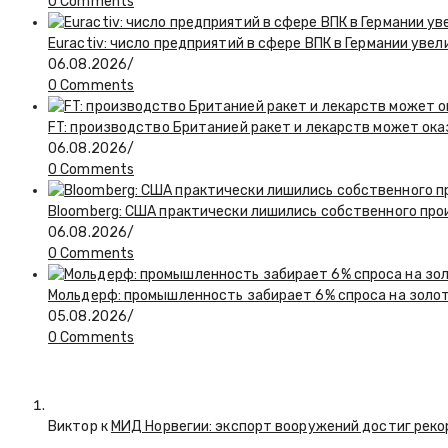
0 Comments
Euractiv: число предприятий в сфере ВПК в Германии увел
06.08.2026
/
0 Comments
FT: производство Британией ракет и лекарств может ока
06.08.2026
/
0 Comments
Bloomberg: США практически лишились собственного пр
06.08.2026
/
0 Comments
Мольдерф: промышленность забирает 6% спроса на золот
05.08.2026
/
0 Comments
Виктор к
МИД Норвегии: экспорт вооружений достиг реко