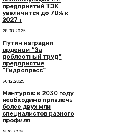
предприятий ТЭК
увеличится до 70% к
2027 г
28.08.2025
Путин наградил
орденом “За
доблестный труд”
предприятие
“Гидропресс”
30.12.2025
Мантуров: к 2030 году
необходимо привлечь
более двух млн
специалистов разного
профиля
15.10.2025