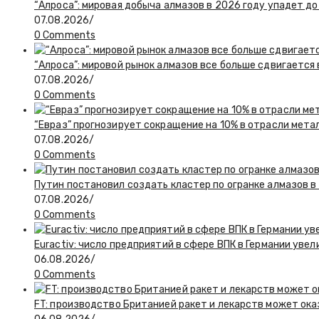
“Алроса”: мировая добыча алмазов в 2026 году упадет до
07.08.2026
/
0 Comments
“Алроса”: мировой рынок алмазов все больше сдвигается
07.08.2026
/
0 Comments
“Евраз” прогнозирует сокращение на 10% в отрасли мета
07.08.2026
/
0 Comments
Путин постановил создать кластер по огранке алмазов в
07.08.2026
/
0 Comments
Euractiv: число предприятий в сфере ВПК в Германии увел
06.08.2026
/
0 Comments
FT: производство Британией ракет и лекарств может ока