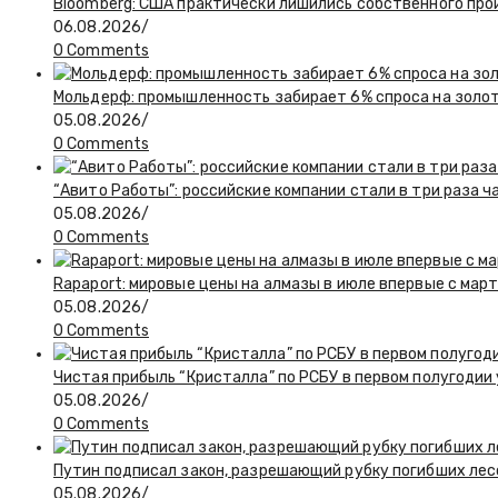
Bloomberg: США практически лишились собственного пр
06.08.2026
/
0 Comments
Мольдерф: промышленность забирает 6% спроса на золот
05.08.2026
/
0 Comments
“Авито Работы”: российские компании стали в три раза 
05.08.2026
/
0 Comments
Rapaport: мировые цены на алмазы в июле впервые с март
05.08.2026
/
0 Comments
Чистая прибыль “Кристалла” по РСБУ в первом полугодии
05.08.2026
/
0 Comments
Путин подписал закон, разрешающий рубку погибших лес
05.08.2026
/