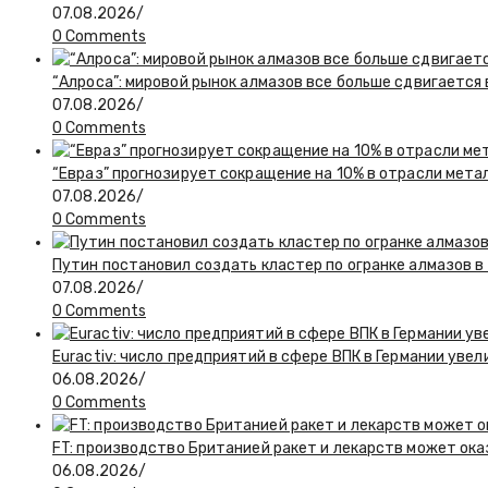
07.08.2026
/
0 Comments
“Алроса”: мировой рынок алмазов все больше сдвигается
07.08.2026
/
0 Comments
“Евраз” прогнозирует сокращение на 10% в отрасли мета
07.08.2026
/
0 Comments
Путин постановил создать кластер по огранке алмазов в
07.08.2026
/
0 Comments
Euractiv: число предприятий в сфере ВПК в Германии увел
06.08.2026
/
0 Comments
FT: производство Британией ракет и лекарств может ока
06.08.2026
/