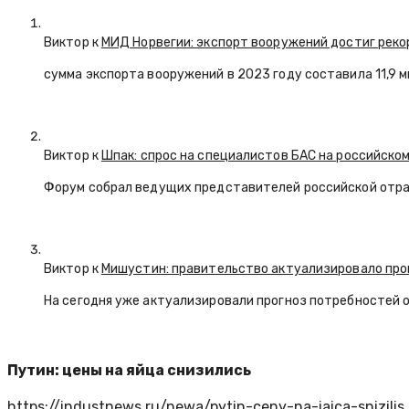
Виктор к
МИД Норвегии: экспорт вооружений достиг реко
сумма экспорта вооружений в 2023 году составила 11,9 
Виктор к
Шпак: спрос на специалистов БАС на российском
Форум собрал ведущих представителей российской отр
Виктор к
Мишустин: правительство актуализировало про
На сегодня уже актуализировали прогноз потребностей 
Путин: цены на яйца снизились
https://industnews.ru/newa/pytin-ceny-na-iaica-snizilis