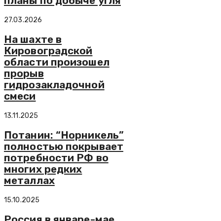
планы по добыче угля
27.03.2026
На шахте в
Кировоградской
области произошел
прорыв
гидрозакладочной
смеси
13.11.2025
Потанин: “Норникель”
полностью покрывает
потребности РФ во
многих редких
металлах
15.10.2025
Россия в январе-мае