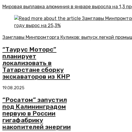
Мировая выплавка алюминия в январе выросла на 1,3 п
Замглавы Минпромторга Куликов: выпуск легкой промыш
“Таурус Моторс”
планирует
локализовать в
Татарстане сборку
экскаваторов из КНР
19.08.2025
“Росатом” запустил
под Калининградом
первую в России
гигафабрику
накопителей энергии