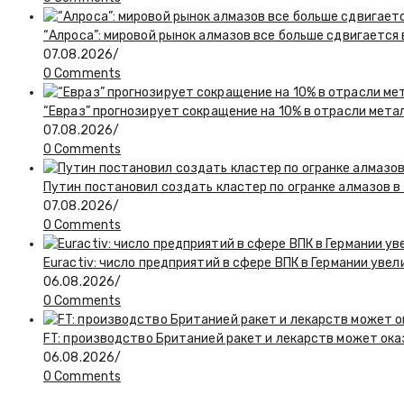
“Алроса”: мировой рынок алмазов все больше сдвигается
07.08.2026
/
0 Comments
“Евраз” прогнозирует сокращение на 10% в отрасли мета
07.08.2026
/
0 Comments
Путин постановил создать кластер по огранке алмазов в
07.08.2026
/
0 Comments
Euractiv: число предприятий в сфере ВПК в Германии увел
06.08.2026
/
0 Comments
FT: производство Британией ракет и лекарств может ока
06.08.2026
/
0 Comments