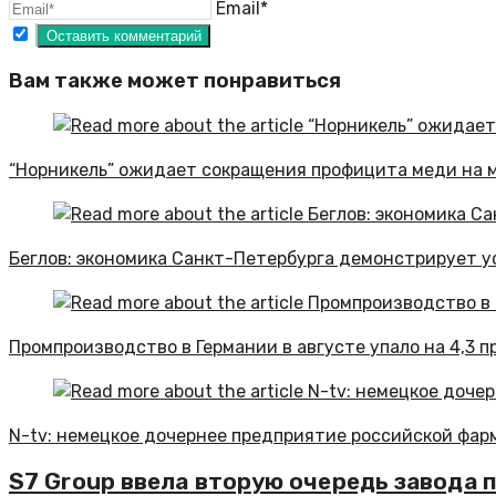
Email*
Вам также может понравиться
“Норникель” ожидает сокращения профицита меди на ми
Беглов: экономика Санкт-Петербурга демонстрирует у
Промпроизводство в Германии в августе упало на 4,3 п
N-tv: немецкое дочернее предприятие российской фар
S7 Group ввела вторую очередь завода п