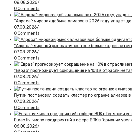
08.08.2026
/
0 Comments
“Алроса”: мировая добыча алмазов в 2026 году упадет до
07.08.2026
/
0 Comments
“Алроса”: мировой рынок алмазов все больше сдвигается
07.08.2026
/
0 Comments
“Евраз” прогнозирует сокращение на 10% в отрасли мета
07.08.2026
/
0 Comments
Путин постановил создать кластер по огранке алмазов в
07.08.2026
/
0 Comments
Euractiv: число предприятий в сфере ВПК в Германии увел
06.08.2026
/