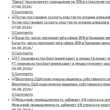
“Евраз” прогнозирует сокращение на 10% в отрасли мета
07.08.2026
/
0 Comments
Путин постановил создать кластер по огранке алмазов в
07.08.2026
/
0 Comments
Euractiv: число предприятий в сфере ВПК в Германии увел
06.08.2026
/
0 Comments
FT: производство Британией ракет и лекарств может ока
06.08.2026
/
0 Comments
Bloomberg: США практически лишились собственного пр
06.08.2026
/
0 Comments
Мольдерф: промышленность забирает 6% спроса на золот