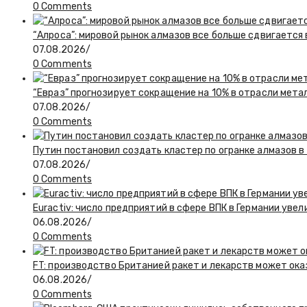
0 Comments
“Алроса”: мировой рынок алмазов все больше сдвигается
07.08.2026
/
0 Comments
“Евраз” прогнозирует сокращение на 10% в отрасли мета
07.08.2026
/
0 Comments
Путин постановил создать кластер по огранке алмазов в
07.08.2026
/
0 Comments
Euractiv: число предприятий в сфере ВПК в Германии увел
06.08.2026
/
0 Comments
FT: производство Британией ракет и лекарств может ока
06.08.2026
/
0 Comments