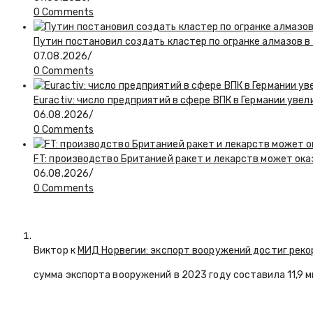
0 Comments
Путин постановил создать кластер по огранке алмазов в
07.08.2026
/
0 Comments
Euractiv: число предприятий в сфере ВПК в Германии увел
06.08.2026
/
0 Comments
FT: производство Британией ракет и лекарств может ока
06.08.2026
/
0 Comments
Виктор к
МИД Норвегии: экспорт вооружений достиг реко
сумма экспорта вооружений в 2023 году составила 11,9 