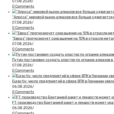
07.08.2026
/
0 Comments
“Алроса”: мировой рынок алмазов все больше сдвигается
07.08.2026
/
0 Comments
“Евраз” прогнозирует сокращение на 10% в отрасли мета
07.08.2026
/
0 Comments
Путин постановил создать кластер по огранке алмазов в
07.08.2026
/
0 Comments
Euractiv: число предприятий в сфере ВПК в Германии увел
06.08.2026
/
0 Comments
FT: производство Британией ракет и лекарств может ока
06.08.2026
/
0 Comments