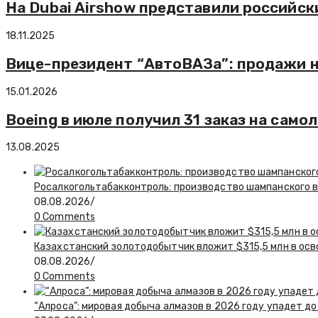
На Dubai Airshow представили российск
18.11.2025
Вице-президент “АвтоВАЗа”: продажи н
15.01.2026
Boeing в июле получил 31 заказ на самол
13.08.2025
Росалкогольтабакконтроль: производство шампанского в 
08.08.2026
/
0 Comments
Казахстанский золотодобытчик вложит $315,5 млн в ос
08.08.2026
/
0 Comments
“Алроса”: мировая добыча алмазов в 2026 году упадет до