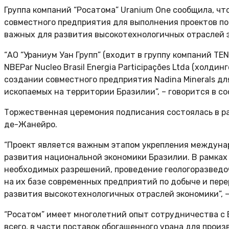
Группа компаний “Росатома” Uranium One сообщила, чт
совместного предприятия для выполнения проектов по
важных для развития высокотехнологичных отраслей 
“АО “Ураниум Уан Групп” (входит в группу компаний TE
NBEPar Nucleo Brasil Energia Participações Ltda (холд
создании совместного предприятия Nadina Minerals дл
ископаемых на территории Бразилии”, – говорится в с
Торжественная церемония подписания состоялась в ра
де-Жанейро.
“Проект является важным этапом укрепления междуна
развития национальной экономики Бразилии. В рамка
необходимых разрешений, проведение геологоразведо
на их базе современных предприятий по добыче и пер
развития высокотехнологичных отраслей экономики”, 
“Росатом” имеет многолетний опыт сотрудничества с 
всего, в части поставок обогащенного урана для произв