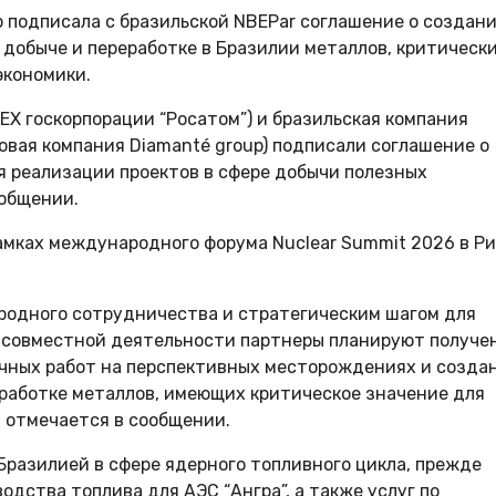
о подписала с бразильской NBEPar соглашение о создан
 добыче и переработке в Бразилии металлов, критическ
экономики.
NEX госкорпорации “Росатом”) и бразильская компания
инговая компания Diamanté group) подписали соглашение о
я реализации проектов в сфере добычи полезных
ообщении.
мках международного форума Nuclear Summit 2026 в Ри
родного сотрудничества и стратегическим шагом для
х совместной деятельности партнеры планируют получе
чных работ на перспективных месторождениях и созда
еработке металлов, имеющих критическое значение для
– отмечается в сообщении.
Бразилией в сфере ядерного топливного цикла, прежде
одства топлива для АЭС “Ангра”, а также услуг по