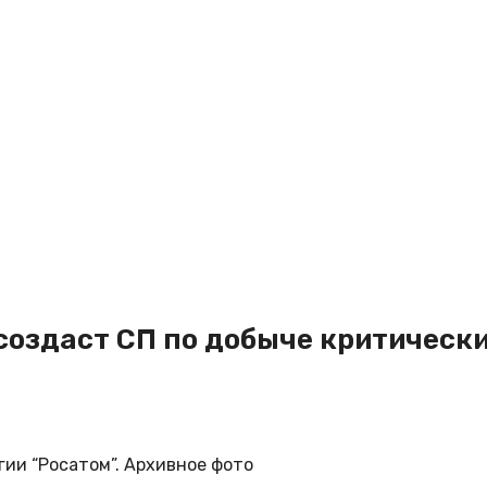
создаст СП по добыче критическ
гии “Росатом”. Архивное фото