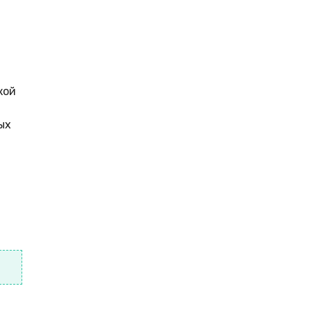
кой
ых