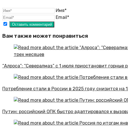
Имя*
Email*
Вам также может понравиться
“Алроса”: “Севералмаз” с 1 июля приостановит горные 
Потребление стали в России в 2025 году снизится на 
Путин: российский ОПК быстро адаптировался к вызов