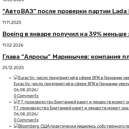
“АвтоВАЗ” после проверки партии Lada
11.11.2025
Boeing в январе получил на 39% меньше
11.02.2026
Глава “Алросы” Маринычев: компания п
25.12.2025
Euractiv: число предприятий в сфере ВПК в Германии увел
06.08.2026
/
0 Comments
FT: производство Британией ракет и лекарств может ока
06.08.2026
/
0 Comments