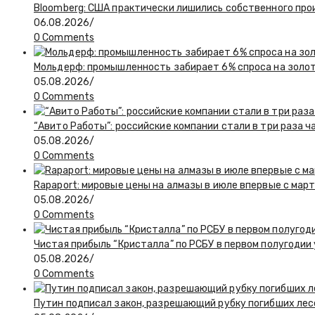
Bloomberg: США практически лишились собственного пр
06.08.2026
/
0 Comments
Мольдерф: промышленность забирает 6% спроса на золот
05.08.2026
/
0 Comments
“Авито Работы”: российские компании стали в три раза 
05.08.2026
/
0 Comments
Rapaport: мировые цены на алмазы в июле впервые с март
05.08.2026
/
0 Comments
Чистая прибыль “Кристалла” по РСБУ в первом полугодии
05.08.2026
/
0 Comments
Путин подписал закон, разрешающий рубку погибших лес