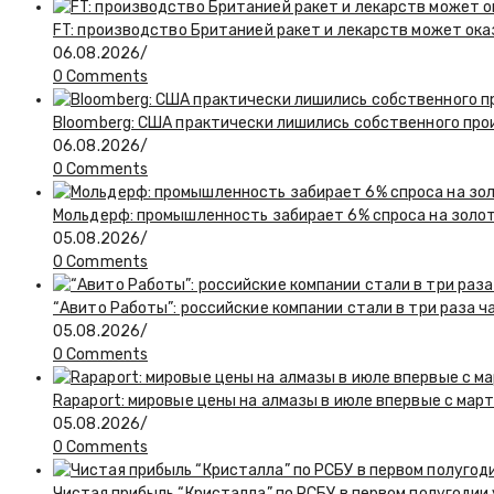
FT: производство Британией ракет и лекарств может ока
06.08.2026
/
0 Comments
Bloomberg: США практически лишились собственного пр
06.08.2026
/
0 Comments
Мольдерф: промышленность забирает 6% спроса на золот
05.08.2026
/
0 Comments
“Авито Работы”: российские компании стали в три раза 
05.08.2026
/
0 Comments
Rapaport: мировые цены на алмазы в июле впервые с март
05.08.2026
/
0 Comments
Чистая прибыль “Кристалла” по РСБУ в первом полугодии