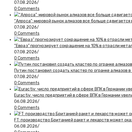
07.08.2026
/
0 Comments
“Алроса”: мировой рынок алмазов все больше сдвигается
07.08.2026
/
0 Comments
“Евраз” прогнозирует сокращение на 10% в отрасли мета
07.08.2026
/
0 Comments
Путин постановил создать кластер по огранке алмазов в
07.08.2026
/
0 Comments
Euractiv: число предприятий в сфере ВПК в Германии увел
06.08.2026
/
0 Comments
FT: производство Британией ракет и лекарств может ока
06.08.2026
/