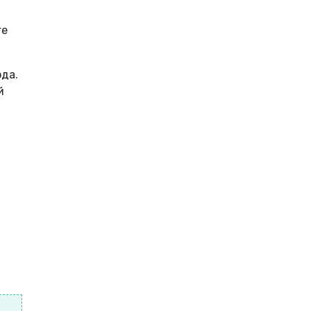
ге
да.
й