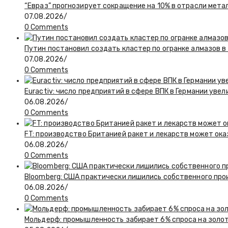
“Евраз” прогнозирует сокращение на 10% в отрасли мета
07.08.2026
/
0 Comments
Путин постановил создать кластер по огранке алмазов в
07.08.2026
/
0 Comments
Euractiv: число предприятий в сфере ВПК в Германии увел
06.08.2026
/
0 Comments
FT: производство Британией ракет и лекарств может ока
06.08.2026
/
0 Comments
Bloomberg: США практически лишились собственного пр
06.08.2026
/
0 Comments
Мольдерф: промышленность забирает 6% спроса на золот